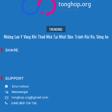
tonghop.org
tonghop.org
TRENDING:
Khám Phá Các Loại Nhà Ở Phổ Biến Tại Nhật Bản: Lựa Chọn Phù Hợp Cho
Người Việt
SHARE
SUPPORT
Error notice
Messenger
tonghop.org@gmail.com
(+84) 869 154 156