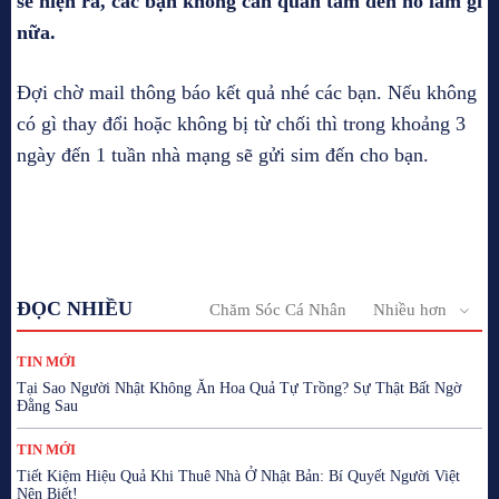
sẽ hiện ra, các bạn không cần quan tâm đến nó làm gì
nữa.
Đợi chờ mail thông báo kết quả nhé các bạn. Nếu không
có gì thay đổi hoặc không bị từ chối thì trong khoảng 3
ngày đến 1 tuần nhà mạng sẽ gửi sim đến cho bạn.
ĐỌC NHIỀU
Chăm Sóc Cá Nhân
Nhiều hơn
TIN MỚI
Tại Sao Người Nhật Không Ăn Hoa Quả Tự Trồng? Sự Thật Bất Ngờ
Đằng Sau
TIN MỚI
Tiết Kiệm Hiệu Quả Khi Thuê Nhà Ở Nhật Bản: Bí Quyết Người Việt
Nên Biết!