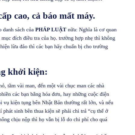
cấp cao, cả báo mất máy.
o danh sách của
PHÁP LUẬT
nữa: Nghĩa là cơ quan
o mục đích điều tra của họ. trường hợp nhẹ thì không
 hiện lừa đảo thì các bạn hãy chuẩn bị cho trường
g khởi kiện:
hỏ, tầm vài man, đến một vài chục man các nhà
phiền các bạn bằng hóa đơn, hay những cuộc điện
i vụ kiện tụng bên Nhật Bản thường rất lớn, và nếu
phát sinh bên thua kiện sẽ phải chi trả “cụ thể ở
ông chịu nộp thì họ vẫn bị lỗ do chi phí cho quá