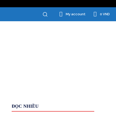
0 VND
My account
Chăm Sóc Cá Nhân
Đồ Gia Dụng
ĐỌC NHIỀU
Giới Thiệu
HỆ THỐNG
Kiếm tiền KHÁC