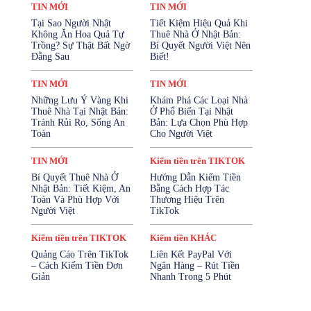
Kiếm tiền trên FACEBOOK
TIN MỚI
TIN MỚI
Kiếm tiền trên TIKTOK
Tại Sao Người Nhật
Tiết Kiệm Hiệu Quả Khi
Kiếm tiền trên YOUTUBE
Không Ăn Hoa Quả Tự
Thuê Nhà Ở Nhật Bản:
Mở Tài Khoản Ngân Hàng
Trồng? Sự Thật Bất Ngờ
Bí Quyết Người Việt Nên
Mua Bảo Hiểm Online
Đằng Sau
Biết!
Mỹ Phẩm - Làm Đẹp
SẢN PHẨM
Sản Phẩm Cho Trẻ Em
SỨC KHỎE
TIN MỚI
TIN MỚI
SỨC KHỎE SINH SẢN
Những Lưu Ý Vàng Khi
Khám Phá Các Loại Nhà
Tài Chính & Bảo Hiểm
Thuê Nhà Tại Nhật Bản:
Ở Phổ Biến Tại Nhật
TĂNG CƯỜNG SINH LÝ
Thiết Bị Điện Tử
Tránh Rủi Ro, Sống An
Bản: Lựa Chọn Phù Hợp
Thời Trang
Thực Phẩm & Đồ Uống
Toàn
Cho Người Việt
Thực Phẩm Chức Năng
Tin KIẾM TIỀN
TIN MỚI
Tin Nhật Bản
Vay Cầm Cố
TIN MỚI
Kiếm tiền trên TIKTOK
Vay Tiền Online
Vay Tín Chấp
Bí Quyết Thuê Nhà Ở
Hướng Dẫn Kiếm Tiền
Nhật Bản: Tiết Kiệm, An
Bằng Cách Hợp Tác
Nhiều hơn
Toàn Và Phù Hợp Với
Thương Hiệu Trên
Người Việt
TikTok
Kiếm tiền trên TIKTOK
Kiếm tiền KHÁC
Quảng Cáo Trên TikTok
Liên Kết PayPal Với
– Cách Kiếm Tiền Đơn
Ngân Hàng – Rút Tiền
Giản
Nhanh Trong 5 Phút