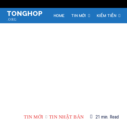
TONGHOP
HOME
TIN MỚI
KIẾM TIỀN
.ORG
TIN MỚI
TIN NHẬT BẢN
21
min.
Read