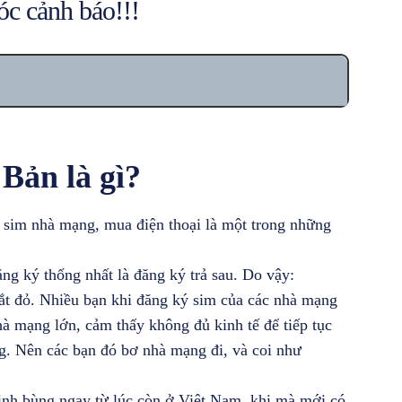
óc cảnh báo!!!
Bản là gì?
ý sim nhà mạng, mua điện thoại là một trong những
g ký thống nhất là đăng ký trả sau. Do vậy:
ắt đỏ. Nhiều bạn khi đăng ký sim của các nhà mạng
hà mạng lớn, cảm thấy không đủ kinh tế để tiếp tục
ng. Nên các bạn đó bơ nhà mạng đi, và coi như
nh bùng ngay từ lúc còn ở Việt Nam, khi mà mới có