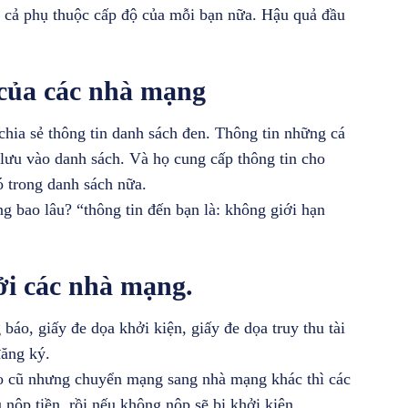
 cả phụ thuộc cấp độ của mỗi bạn nữa. Hậu quả đầu
 của các nhà mạng
hia sẻ thông tin danh sách đen. Thông tin những cá
ưu vào danh sách. Và họ cung cấp thông tin cho
 trong danh sách nữa.
ng bao lâu? “thông tin đến bạn là: không giới hạn
ởi các nhà mạng.
báo, giấy đe dọa khởi kiện, giấy đe dọa truy thu tài
đăng ký.
ao cũ nhưng chuyển mạng sang nhà mạng khác thì các
 nộp tiền, rồi nếu không nộp sẽ bị khởi kiện…