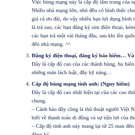
Việc bùng mạng này là cấp độ tầm trung của n
Nhiều nhà mạng lớn, nhỏ đều có hình thức cho
giá cả ưu đãi, do vậy nhiều bạn lợi dụng hình
là trả sau, các bạn đăng ký sim điện thoại, kèm
các bạn trả một vài tháng đầu, sau khi lên quốc
đến nhà mạng. ^^
Đăng ký điện thoại, đăng ký bảo hiểm… Và
Đây là cấp độ cao của các thánh bùng, họ hiên
những màn lách luật, đầy kỹ năng…
Cấp độ bùng mạng tinh anh: (Nguy hiểm)
Đây là cấp độ cao nhất hiện tại của các cao t
chung.
– Cảnh báo đây cũng là thủ thuật người Việt
biết về thanh toán di động và sự tiện lợi của t
– Cấp độ tinh anh này mang lại từ 25 man đến
đăng ký.