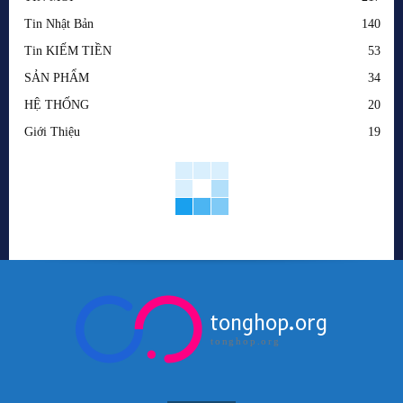
Tin Nhật Bản
140
Tin KIẾM TIỀN
53
SẢN PHẨM
34
HỆ THỐNG
20
Giới Thiệu
19
tonghop.org
tonghop.org