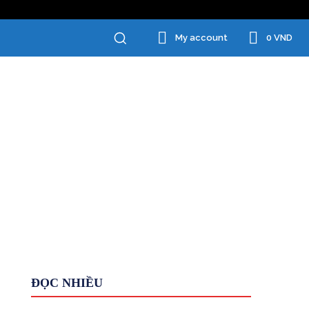
0 VND
My account
Chăm Sóc Cá Nhân
Đồ Gia Dụng
ĐỌC NHIỀU
Giới Thiệu
HỆ THỐNG
Kiếm tiền KHÁC