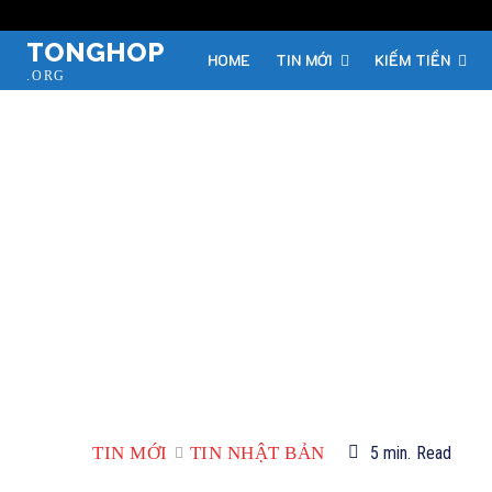
TONGHOP
HOME
TIN MỚI
KIẾM TIỀN
.ORG
TIN MỚI
TIN NHẬT BẢN
5
min.
Read