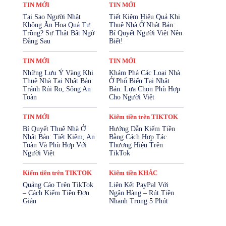
Kiếm tiền trên FACEBOOK
TIN MỚI
TIN MỚI
Kiếm tiền trên TIKTOK
Tại Sao Người Nhật
Tiết Kiệm Hiệu Quả Khi
Kiếm tiền trên YOUTUBE
Không Ăn Hoa Quả Tự
Thuê Nhà Ở Nhật Bản:
Mở Tài Khoản Ngân Hàng
Trồng? Sự Thật Bất Ngờ
Bí Quyết Người Việt Nên
Mua Bảo Hiểm Online
Đằng Sau
Biết!
Mỹ Phẩm - Làm Đẹp
SẢN PHẨM
Sản Phẩm Cho Trẻ Em
SỨC KHỎE
TIN MỚI
TIN MỚI
SỨC KHỎE SINH SẢN
Những Lưu Ý Vàng Khi
Khám Phá Các Loại Nhà
Tài Chính & Bảo Hiểm
Thuê Nhà Tại Nhật Bản:
Ở Phổ Biến Tại Nhật
TĂNG CƯỜNG SINH LÝ
Thiết Bị Điện Tử
Tránh Rủi Ro, Sống An
Bản: Lựa Chọn Phù Hợp
Thời Trang
Thực Phẩm & Đồ Uống
Toàn
Cho Người Việt
Thực Phẩm Chức Năng
Tin KIẾM TIỀN
TIN MỚI
Tin Nhật Bản
Vay Cầm Cố
TIN MỚI
Kiếm tiền trên TIKTOK
Vay Tiền Online
Vay Tín Chấp
Bí Quyết Thuê Nhà Ở
Hướng Dẫn Kiếm Tiền
Nhật Bản: Tiết Kiệm, An
Bằng Cách Hợp Tác
Nhiều hơn
Toàn Và Phù Hợp Với
Thương Hiệu Trên
Người Việt
TikTok
Kiếm tiền trên TIKTOK
Kiếm tiền KHÁC
Quảng Cáo Trên TikTok
Liên Kết PayPal Với
– Cách Kiếm Tiền Đơn
Ngân Hàng – Rút Tiền
Giản
Nhanh Trong 5 Phút