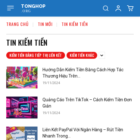
TONGHOP
.ORG
TRANG CHỦ
TIN MỚI
TIN KIẾM TIỀN
TIN KIẾM TIỀN
KIẾM TIỀN BẰNG TIẾP THỊ LIÊN KẾT
KIẾM TIỀN KHÁC
Hướng Dẫn Kiếm Tiền Bằng Cách Hợp Tác
Thương Hiệu Trên...
19/11/2024
Quảng Cáo Trên TikTok – Cách Kiếm Tiền Đơn
Giản
19/11/2024
Liên Kết PayPal Với Ngân Hàng – Rút Tiền
Nhanh Trong...