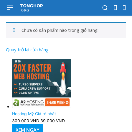
TONGHOP
.ORG
Chưa có sản phẩm nào trong giỏ hàng.
Quay trở lại cửa hàng
Hosting Mỹ Giá rẻ nhất
300.000
VND
Giá
39.000
VND
Giá
gốc
hiện
XEM NGAY