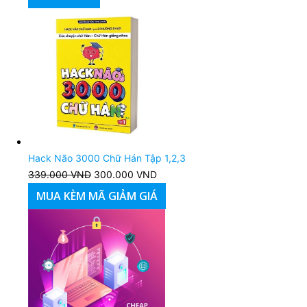
là:
tại
300.000 VND.
là:
39.000 VND.
Hack Não 3000 Chữ Hán Tập 1,2,3
339.000
VND
Giá
300.000
VND
Giá
gốc
hiện
MUA KÈM MÃ GIẢM GIÁ
là:
tại
339.000 VND.
là:
300.000 VND.