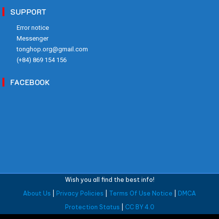
SUPPORT
Error notice
Messenger
tonghop.org@gmail.com
(+84) 869 154 156
FACEBOOK
Wish you all find the best info!
About Us
|
Privacy Policies
|
Terms Of Use Notice
|
DMCA
Protection Status
|
CC BY 4.0