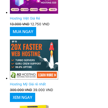
Hosting Việt Giá Rẻ
13.000
VND
Giá
12.750
VND
Giá
gốc
hiện
MUA NGAY
là:
tại
13.000 VND.
là:
12.750 VND.
Hosting Mỹ Giá rẻ nhất
300.000
VND
Giá
39.000
VND
Giá
gốc
hiện
XEM NGAY
là:
tại
300.000 VND.
là: