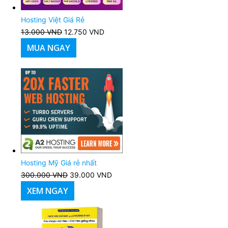
Hosting Việt Giá Rẻ
13.000
VND
Giá
12.750
VND
Giá
gốc
hiện
MUA NGAY
là:
tại
13.000 VND.
là:
12.750 VND.
Hosting Mỹ Giá rẻ nhất
300.000
VND
Giá
39.000
VND
Giá
gốc
hiện
XEM NGAY
là:
tại
300.000 VND.
là:
39.000 VND.