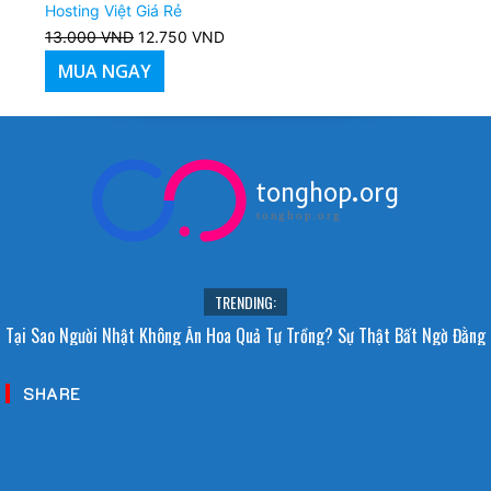
Hosting Việt Giá Rẻ
13.000
VND
Giá
12.750
VND
Giá
gốc
hiện
MUA NGAY
là:
tại
13.000 VND.
là:
12.750 VND.
tonghop.org
tonghop.org
TRENDING:
Tại Sao Người Nhật Không Ăn Hoa Quả Tự Trồng? Sự Thật Bất Ngờ Đằng
Sau
SHARE