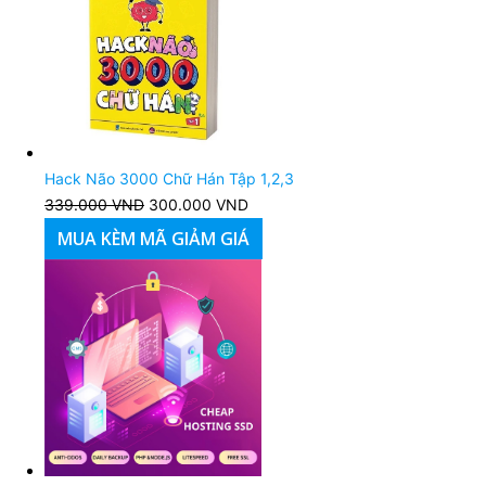
Hack Não 3000 Chữ Hán Tập 1,2,3
339.000
VND
Giá
300.000
VND
Giá
gốc
hiện
MUA KÈM MÃ GIẢM GIÁ
là:
tại
339.000 VND.
là:
300.000 VND.