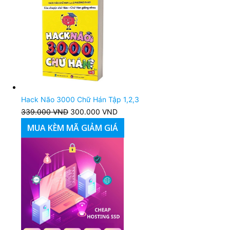
39.000 VND.
Hack Não 3000 Chữ Hán Tập 1,2,3
339.000
VND
Giá
300.000
VND
Giá
gốc
hiện
MUA KÈM MÃ GIẢM GIÁ
là:
tại
339.000 VND.
là:
300.000 VND.