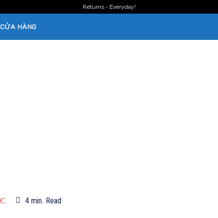
Returns - Everyday!
CỬA HÀNG
ÁC
4
min.
Read