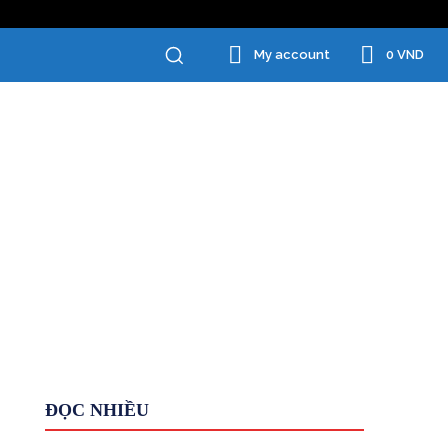
0 VND
My account
Chăm Sóc Cá Nhân
Đồ Gia Dụng
ĐỌC NHIỀU
Giới Thiệu
HỆ THỐNG
Kiếm tiền KHÁC