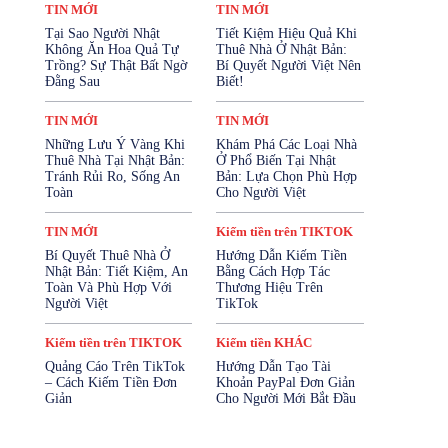
Kiếm tiền trên FACEBOOK
TIN MỚI
TIN MỚI
Kiếm tiền trên TIKTOK
Tại Sao Người Nhật
Tiết Kiệm Hiệu Quả Khi
Kiếm tiền trên YOUTUBE
Không Ăn Hoa Quả Tự
Thuê Nhà Ở Nhật Bản:
Mở Tài Khoản Ngân Hàng
Trồng? Sự Thật Bất Ngờ
Bí Quyết Người Việt Nên
Mua Bảo Hiểm Online
Đằng Sau
Biết!
Mỹ Phẩm - Làm Đẹp
SẢN PHẨM
Sản Phẩm Cho Trẻ Em
SỨC KHỎE
TIN MỚI
TIN MỚI
SỨC KHỎE SINH SẢN
Những Lưu Ý Vàng Khi
Khám Phá Các Loại Nhà
Tài Chính & Bảo Hiểm
Thuê Nhà Tại Nhật Bản:
Ở Phổ Biến Tại Nhật
TĂNG CƯỜNG SINH LÝ
Thiết Bị Điện Tử
Tránh Rủi Ro, Sống An
Bản: Lựa Chọn Phù Hợp
Thời Trang
Thực Phẩm & Đồ Uống
Toàn
Cho Người Việt
Thực Phẩm Chức Năng
Tin KIẾM TIỀN
TIN MỚI
Tin Nhật Bản
Vay Cầm Cố
TIN MỚI
Kiếm tiền trên TIKTOK
Vay Tiền Online
Vay Tín Chấp
Bí Quyết Thuê Nhà Ở
Hướng Dẫn Kiếm Tiền
Nhật Bản: Tiết Kiệm, An
Bằng Cách Hợp Tác
Nhiều hơn
Toàn Và Phù Hợp Với
Thương Hiệu Trên
Người Việt
TikTok
Kiếm tiền trên TIKTOK
Kiếm tiền KHÁC
Quảng Cáo Trên TikTok
Hướng Dẫn Tạo Tài
– Cách Kiếm Tiền Đơn
Khoản PayPal Đơn Giản
Giản
Cho Người Mới Bắt Đầu