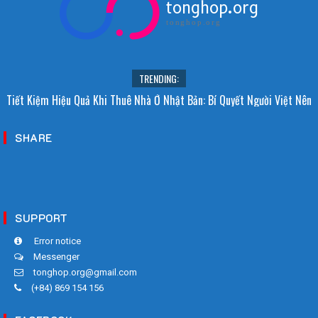
tonghop.org
tonghop.org
TRENDING:
Tiết Kiệm Hiệu Quả Khi Thuê Nhà Ở Nhật Bản: Bí Quyết Người Việt Nên
Biết!
SHARE
SUPPORT
Error notice
Messenger
tonghop.org@gmail.com
(+84) 869 154 156