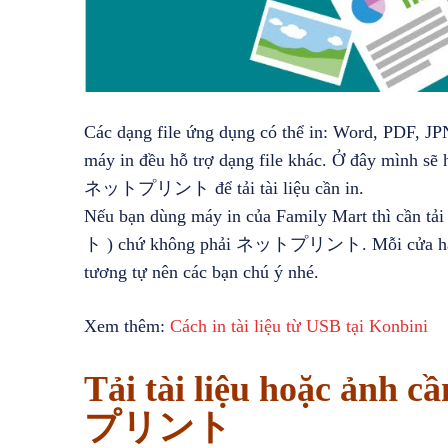
Các dạng file ứng dụng có thể in: Word, PDF, JP
máy in đều hỗ trợ dạng file khác. Ở đây mình sẽ 
ネットプリント để tải tài liệu cần in.
Nếu bạn dùng máy in của Family Mart thì cầ
ト ) chứ không phải ネットプリント. Mỗi cửa hàng c
tương tự nên các bạn chú ý nhé.
Xem thêm:
Cách in tài liệu từ USB tại Konbini
Tải tài liệu hoặc ảnh 
プリント