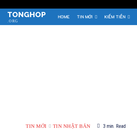
TONGHOP
HOME
TIN MỚI
KIẾM TIỀN
.ORG
TIN MỚI
TIN NHẬT BẢN
3
min.
Read