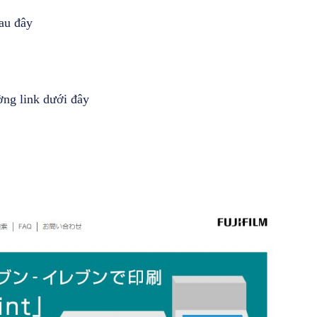
au đây
ờng link dưới đây