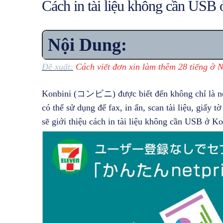
Cách in tài liệu không cần USB
Nội Dung:
Đề xuất:
Cách viết đơn xin làm thêm 28 tiếng ở 
Konbini (コンビニ) được biết đến không chỉ là nơ
có thể sử dụng để fax, in ấn, scan tài liệu, giấy 
sẽ giới thiệu cách in tài liệu không cần USB ở K