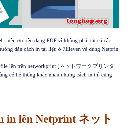
N…nên ưu tiên dạng PDF vì không phải tất cả các
hướng dẫn cách in tài liệu ở 7Eleven và dùng Netprin
n tải file lên trên networkprint (ネットワークプリンタ
ó hệ thống khác nhau nhưng cách in thì cũng
cần in lên Netprint ネット