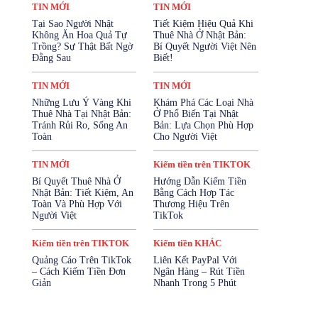
Kiếm tiền trên FACEBOOK
TIN MỚI
TIN MỚI
Kiếm tiền trên TIKTOK
Tại Sao Người Nhật
Tiết Kiệm Hiệu Quả Khi
Kiếm tiền trên YOUTUBE
Không Ăn Hoa Quả Tự
Thuê Nhà Ở Nhật Bản:
Mở Tài Khoản Ngân Hàng
Trồng? Sự Thật Bất Ngờ
Bí Quyết Người Việt Nên
Mua Bảo Hiểm Online
Đằng Sau
Biết!
Mỹ Phẩm - Làm Đẹp
SẢN PHẨM
Sản Phẩm Cho Trẻ Em
SỨC KHỎE
TIN MỚI
TIN MỚI
SỨC KHỎE SINH SẢN
Những Lưu Ý Vàng Khi
Khám Phá Các Loại Nhà
Tài Chính & Bảo Hiểm
Thuê Nhà Tại Nhật Bản:
Ở Phổ Biến Tại Nhật
TĂNG CƯỜNG SINH LÝ
Thiết Bị Điện Tử
Tránh Rủi Ro, Sống An
Bản: Lựa Chọn Phù Hợp
Thời Trang
Thực Phẩm & Đồ Uống
Toàn
Cho Người Việt
Thực Phẩm Chức Năng
Tin KIẾM TIỀN
TIN MỚI
Tin Nhật Bản
Vay Cầm Cố
TIN MỚI
Kiếm tiền trên TIKTOK
Vay Tiền Online
Vay Tín Chấp
Bí Quyết Thuê Nhà Ở
Hướng Dẫn Kiếm Tiền
Nhật Bản: Tiết Kiệm, An
Bằng Cách Hợp Tác
Nhiều hơn
Toàn Và Phù Hợp Với
Thương Hiệu Trên
Người Việt
TikTok
Kiếm tiền trên TIKTOK
Kiếm tiền KHÁC
Quảng Cáo Trên TikTok
Liên Kết PayPal Với
– Cách Kiếm Tiền Đơn
Ngân Hàng – Rút Tiền
Giản
Nhanh Trong 5 Phút