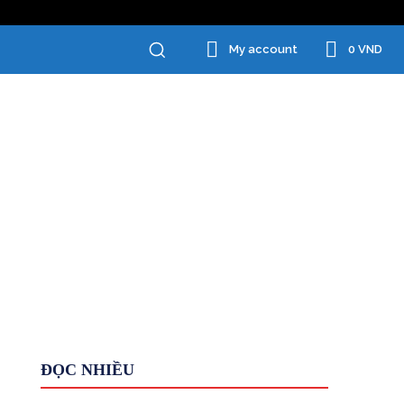
0 VND
My account
Chăm Sóc Cá Nhân
Đồ Gia Dụng
ĐỌC NHIỀU
Giới Thiệu
HỆ THỐNG
Kiếm tiền KHÁC