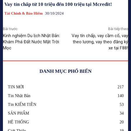
Vay tín chấp từ 10 triệu đến 100 triệu tại Mcredit!
Tài Chính & Bảo Hiểm
30/10/2024
Bài trước
Bài tiếp theo
Kinh nghiệm Du lịch Nhật Bản:
Vay tín chấp, vay cầm cố, vay
Khám Phá Đất Nước Mặt Trời
theo lương, vay theo đăng ký
Mọc
xe tại F88!
DANH MỤC PHỔ BIẾN
TIN MỚI
217
Tin Nhật Bản
140
Tin KIẾM TIỀN
53
SẢN PHẨM
34
HỆ THỐNG
20
Giới Thiệu
19