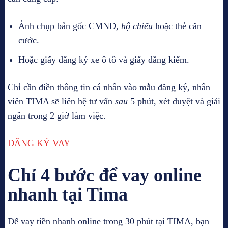
Ảnh chụp bản gốc CMND,
hộ chiếu
hoặc thẻ căn
cước.
Hoặc giấy đăng ký xe ô tô và giấy đăng kiểm.
Chỉ cần điền thông tin cá nhân vào mẫu đăng ký, nhân
viên TIMA sẽ liên hệ tư vấn
sau
5 phút, xét duyệt và giải
ngân trong 2 giờ làm việc.
ĐĂNG KÝ VAY
Chỉ 4 bước để vay online
nhanh tại Tima
Để vay tiền nhanh online trong 30 phút tại TIMA, bạn