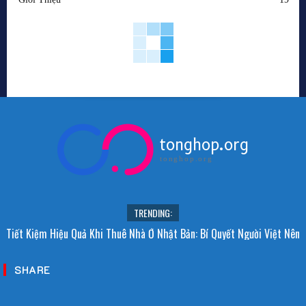
tonghop.org
tonghop.org
TRENDING:
Tiết Kiệm Hiệu Quả Khi Thuê Nhà Ở Nhật Bản: Bí Quyết Người Việt Nên
Biết!
SHARE