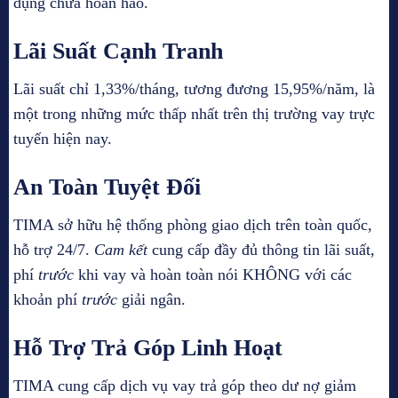
dụng chưa hoàn hảo.
Lãi Suất Cạnh Tranh
Lãi suất chỉ 1,33%/tháng, tương đương 15,95%/năm, là
một trong những mức thấp nhất trên thị trường vay trực
tuyến hiện nay.
An Toàn Tuyệt Đối
TIMA sở hữu hệ thống phòng giao dịch trên toàn quốc,
hỗ trợ 24/7.
Cam kết
cung cấp đầy đủ thông tin lãi suất,
phí
trước
khi vay và hoàn toàn nói KHÔNG với các
khoản phí
trước
giải ngân.
Hỗ Trợ Trả Góp Linh Hoạt
TIMA cung cấp dịch vụ vay trả góp theo dư nợ giảm