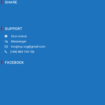
SHARE
SUPPORT
Error notice
Messenger
tonghop.org@gmail.com
(+84) 869 154 156
FACEBOOK