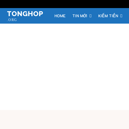
TONGHOP
HOME
TIN MỚI
KIẾM TIỀN
.ORG