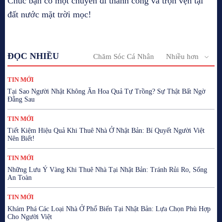
Chúc bạn có một chuyến đi thành công và trọn vẹn tại
đất nước mặt trời mọc!
ĐỌC NHIỀU
Chăm Sóc Cá Nhân
Nhiều hơn
TIN MỚI
Tại Sao Người Nhật Không Ăn Hoa Quả Tự Trồng? Sự Thật Bất Ngờ
Đằng Sau
TIN MỚI
Tiết Kiệm Hiệu Quả Khi Thuê Nhà Ở Nhật Bản: Bí Quyết Người Việt
Nên Biết!
TIN MỚI
Những Lưu Ý Vàng Khi Thuê Nhà Tại Nhật Bản: Tránh Rủi Ro, Sống
An Toàn
TIN MỚI
Khám Phá Các Loại Nhà Ở Phổ Biến Tại Nhật Bản: Lựa Chọn Phù Hợp
Cho Người Việt