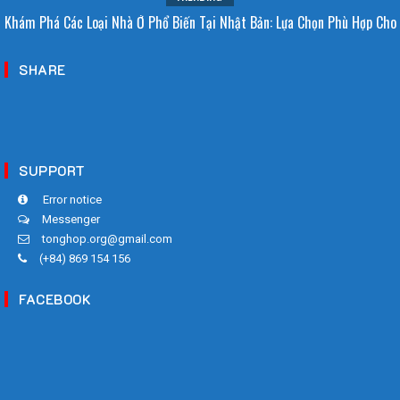
Khám Phá Các Loại Nhà Ở Phổ Biến Tại Nhật Bản: Lựa Chọn Phù Hợp Cho
Người Việt
SHARE
SUPPORT
Error notice
Messenger
tonghop.org@gmail.com
(+84) 869 154 156
FACEBOOK