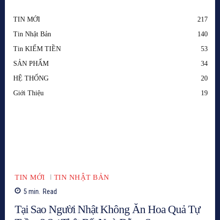
TIN MỚI
217
Tin Nhật Bản
140
Tin KIẾM TIỀN
53
SẢN PHẨM
34
HỆ THỐNG
20
Giới Thiệu
19