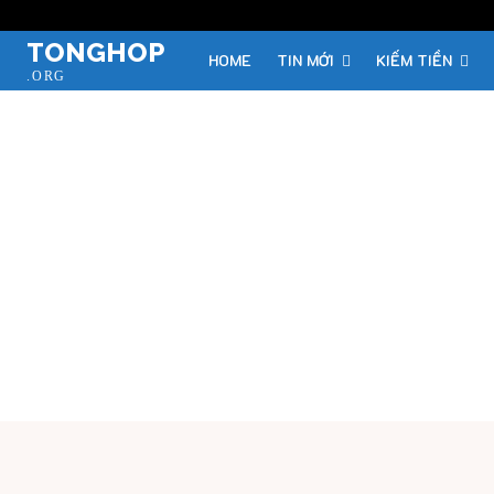
TONGHOP
HOME
TIN MỚI
KIẾM TIỀN
.ORG