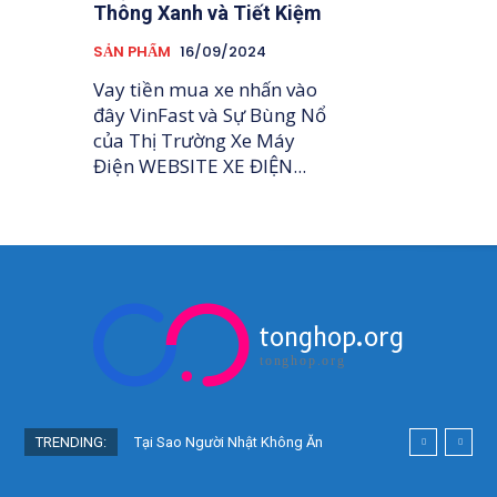
Thông Xanh và Tiết Kiệm
SẢN PHẨM
16/09/2024
Vay tiền mua xe nhấn vào
đây VinFast và Sự Bùng Nổ
của Thị Trường Xe Máy
Điện WEBSITE XE ĐIỆN...
tonghop.org
tonghop.org
TRENDING:
Tại Sao Người Nhật Không Ăn
Hoa Quả Tự Trồng? Sự Thật Bất