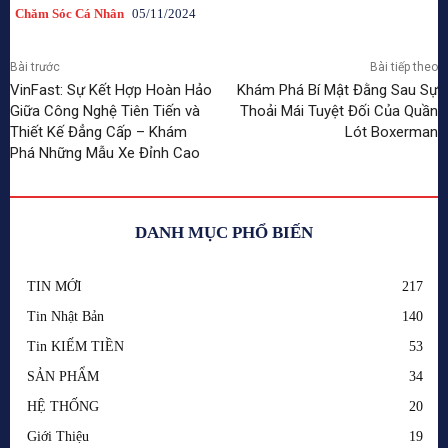
Chăm Sóc Cá Nhân
05/11/2024
Bài trước
Bài tiếp theo
VinFast: Sự Kết Hợp Hoàn Hảo
Khám Phá Bí Mật Đằng Sau Sự
Giữa Công Nghệ Tiên Tiến và
Thoải Mái Tuyệt Đối Của Quần
Thiết Kế Đẳng Cấp – Khám
Lót Boxerman
Phá Những Mẫu Xe Đỉnh Cao
DANH MỤC PHỔ BIẾN
TIN MỚI
217
Tin Nhật Bản
140
Tin KIẾM TIỀN
53
SẢN PHẨM
34
HỆ THỐNG
20
Giới Thiệu
19