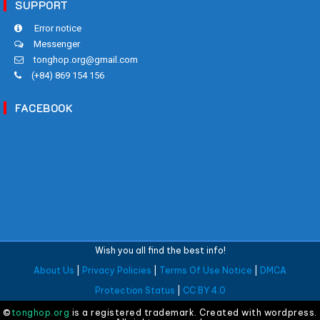
SUPPORT
Error notice
Messenger
tonghop.org@gmail.com
(+84) 869 154 156
FACEBOOK
Wish you all find the best info!
About Us
|
Privacy Policies
|
Terms Of Use Notice
|
DMCA
Protection Status
|
CC BY 4.0
©
tonghop.org
is a registered trademark. Created with wordpress.