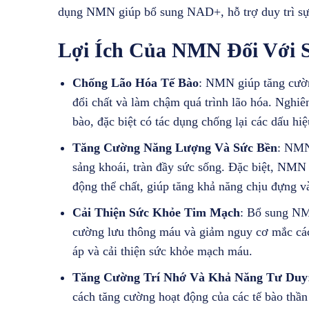
dụng NMN giúp bổ sung NAD+, hỗ trợ duy trì sự t
Lợi Ích Của NMN Đối Với 
Chống Lão Hóa Tế Bào
: NMN giúp tăng cườn
đổi chất và làm chậm quá trình lão hóa. Nghiê
bào, đặc biệt có tác dụng chống lại các dấu hi
Tăng Cường Năng Lượng Và Sức Bền
: NMN
sảng khoái, tràn đầy sức sống. Đặc biệt, NMN
động thể chất, giúp tăng khả năng chịu đựng và
Cải Thiện Sức Khỏe Tim Mạch
: Bổ sung NM
cường lưu thông máu và giảm nguy cơ mắc cá
áp và cải thiện sức khỏe mạch máu.
Tăng Cường Trí Nhớ Và Khả Năng Tư Duy
cách tăng cường hoạt động của các tế bào thần 