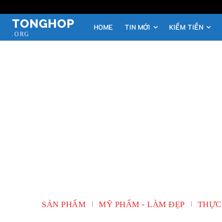
TONGHOP
HOME
TIN MỚI
KIẾM TIỀN
.ORG
SẢN PHẨM
MỸ PHẨM - LÀM ĐẸP
THỰC