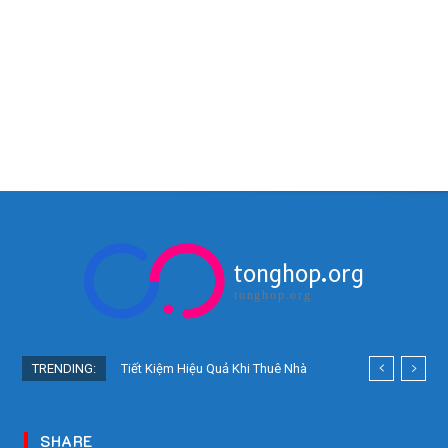
tonghop.org
tonghop.org
TRENDING:
Tiết Kiệm Hiệu Quả Khi Thuê Nhà
Ở Nhật Bản: Bí Quyết Người Việt
Nên Biết!
SHARE