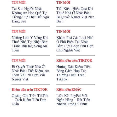
TIN MỚI
TIN MỚI
Tại Sao Người Nhật
Tiết Kiệm Hiệu Quả Khi
Không Ăn Hoa Quả Tự
Thuê Nhà Ở Nhật Bản:
Trồng? Sự Thật Bất Ngờ
Bí Quyết Người Việt Nên
Đằng Sau
Biết!
TIN MỚI
TIN MỚI
Những Lưu Ý Vàng Khi
Khám Phá Các Loại Nhà
Thuê Nhà Tại Nhật Bản:
Ở Phổ Biến Tại Nhật
Tránh Rủi Ro, Sống An
Bản: Lựa Chọn Phù Hợp
Toàn
Cho Người Việt
TIN MỚI
Kiếm tiền trên TIKTOK
Bí Quyết Thuê Nhà Ở
Hướng Dẫn Kiếm Tiền
Nhật Bản: Tiết Kiệm, An
Bằng Cách Hợp Tác
Toàn Và Phù Hợp Với
Thương Hiệu Trên
Người Việt
TikTok
Kiếm tiền trên TIKTOK
Kiếm tiền KHÁC
Quảng Cáo Trên TikTok
Liên Kết PayPal Với
– Cách Kiếm Tiền Đơn
Ngân Hàng – Rút Tiền
Giản
Nhanh Trong 5 Phút