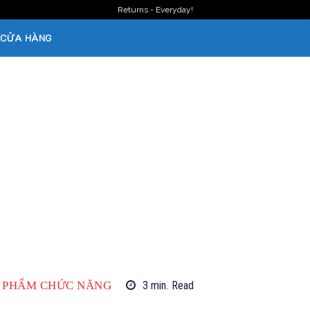
Returns - Everyday!
CỬA HÀNG
 PHẨM CHỨC NĂNG
3
min.
Read