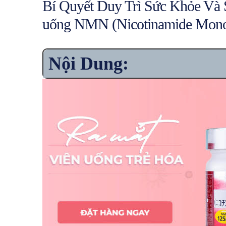
Bí Quyết Duy Trì Sức Khỏe Và 
uống NMN (Nicotinamide Monon
Nội Dung: