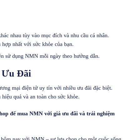
.
hác nhau tùy vào mục đích và nhu cầu cá nhân.
ù hợp nhất với sức khỏe của bạn.
, nên sử dụng NMN mỗi ngày theo hướng dẫn.
 Ưu Đãi
ng mại điện tử uy tín với nhiều ưu đãi đặc biệt.
hiệu quả và an toàn cho sức khỏe.
Shop để mua NMN với giá ưu đãi và trải nghiệm
ay hôm nay với NMN – sự lựa chọn cho một cuộc sống