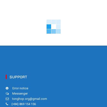
SUPPORT
Error notice
Messenger
tonghop.org@gmail.com
(+84) 869 154 156