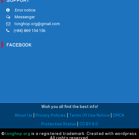
SUPPORT
Error notice
Messenger
tonghop.org@gmail.com
(+84) 869 154 156
FACEBOOK
Wish you all find the best info!
About Us
|
Privacy Policies
|
Terms Of Use Notice
|
DMCA
Protection Status
|
CC BY 4.0
©
tonghop.org
is a registered trademark. Created with wordpress.
All rights reserved.