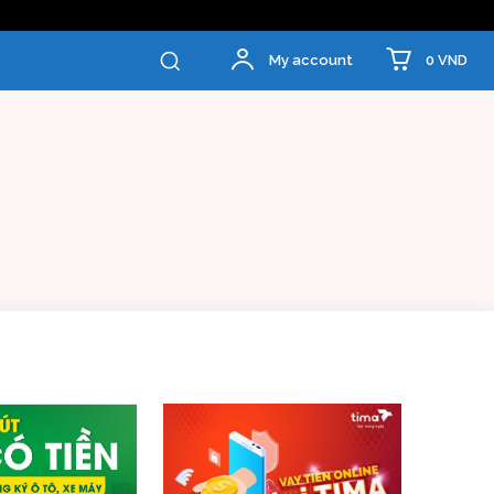
0 VND
My account