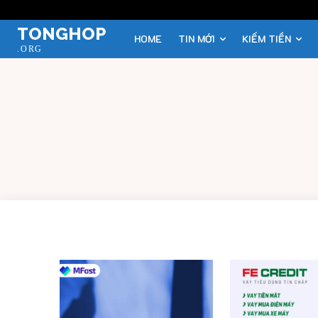
TONGHOP
HOME
TIN MỚI
KIẾM TIỀN
.ORG