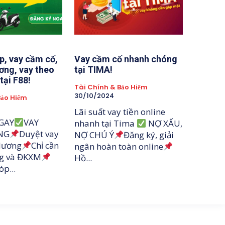
p, vay cầm cố,
Vay cầm cố nhanh chóng
ơng, vay theo
tại TIMA!
tại F88!
Tài Chính & Bảo Hiểm
30/10/2024
Bảo Hiểm
Lãi suất vay tiền online
GAY
VAY
nhanh tại Tima
NỢ XẤU,
NG
Duyệt vay
NỢ CHÚ Ý
Đăng ký, giải
 lương
Chỉ cần
ngân hoàn toàn online
ng và ĐKXM
Hồ...
óp...