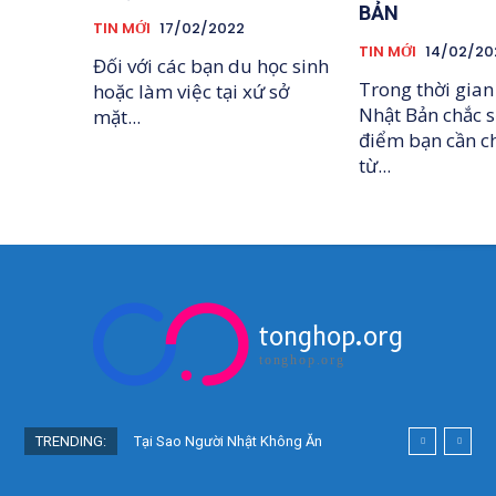
BẢN
TIN MỚI
17/02/2022
TIN MỚI
14/02/20
Đối với các bạn du học sinh
Trong thời gian
hoặc làm việc tại xứ sở
Nhật Bản chắc s
mặt...
điểm bạn cần c
từ...
tonghop.org
tonghop.org
TRENDING:
Tại Sao Người Nhật Không Ăn
Hoa Quả Tự Trồng? Sự Thật Bất