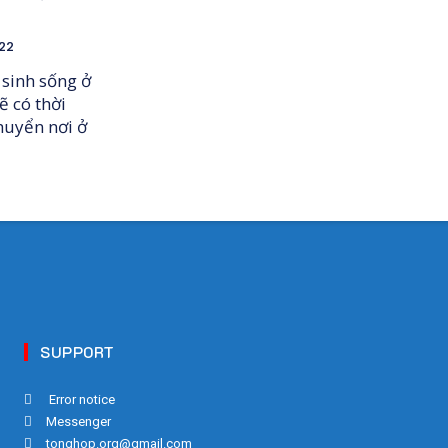
22
 sinh sống ở
ẽ có thời
huyển nơi ở
SUPPORT
Error notice
Messenger
tonghop.org@gmail.com