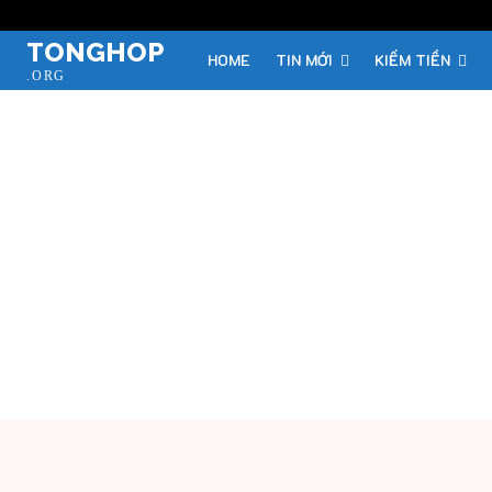
TONGHOP
HOME
TIN MỚI
KIẾM TIỀN
.ORG