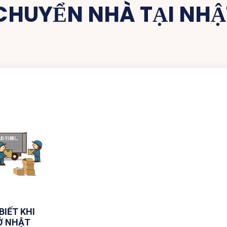
CHUYỂN NHÀ TẠI NHẬ
BIẾT KHI
Ở NHẬT