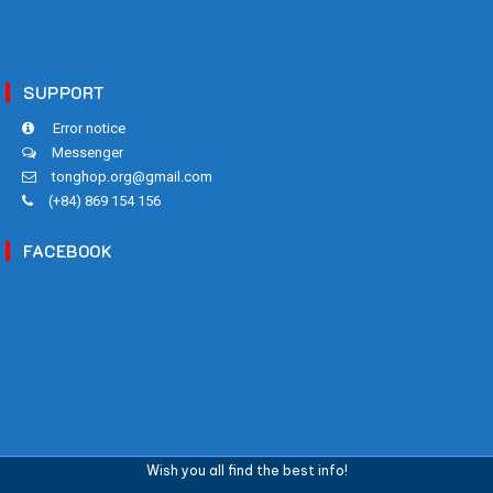
SUPPORT
Error notice
Messenger
tonghop.org@gmail.com
(+84) 869 154 156
FACEBOOK
Wish you all find the best info!