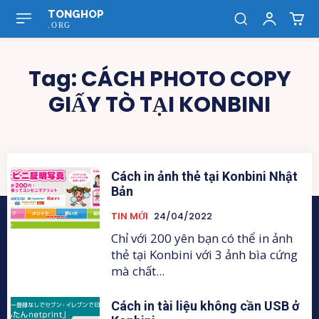
TONGHOP
.ORG
Tag:
CÁCH PHOTO COPY
GIẤY TÒ TẠI KONBINI
Cách in ảnh thẻ tại Konbini Nhật
Bản
TIN MỚI
24/04/2022
Chỉ với 200 yên bạn có thể in ảnh
thẻ tại Konbini với 3 ảnh bìa cứng
mà chất...
Cách in tài liệu không cần USB ở