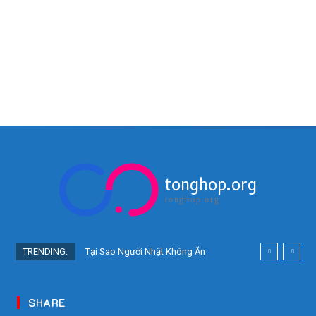
tonghop.org
tonghop.org
TRENDING:
Tại Sao Người Nhật Không Ăn
Hoa Quả Tự Trồng? Sự Thật Bất
Ngờ Đằng Sau
SHARE