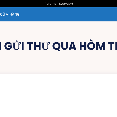
Returns - Everyday!
CỬA HÀNG
 GỬI THƯ QUA HÒM T