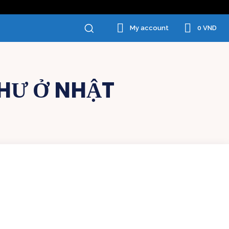
0 VND
My account
HƯ Ở NHẬT