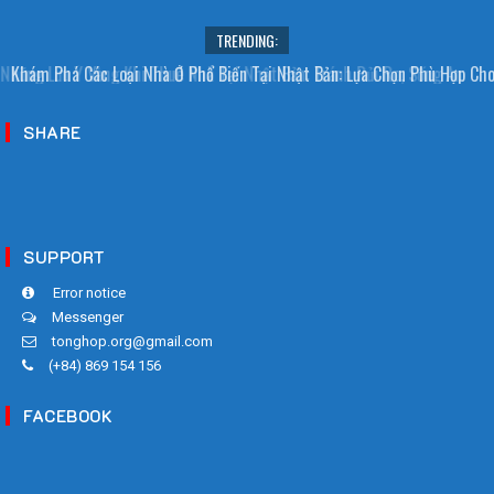
TRENDING:
Khám Phá Các Loại Nhà Ở Phổ Biến Tại Nhật Bản: Lựa Chọn Phù Hợp Cho
Người Việt
SHARE
SUPPORT
Error notice
Messenger
tonghop.org@gmail.com
(+84) 869 154 156
FACEBOOK