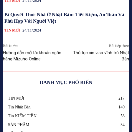
TIN MỚI
24/11/2024
Bí Quyết Thuê Nhà Ở Nhật Bản: Tiết Kiệm, An Toàn Và
Phù Hợp Với Người Việt
TIN MỚI
24/11/2024
Bài trước
Bài tiếp theo
Hướng dẫn mở tài khoản ngân
Thủ tục xin visa vĩnh trú Nhật
hàng Mizuho Online
Bản
DANH MỤC PHỔ BIẾN
TIN MỚI
217
Tin Nhật Bản
140
Tin KIẾM TIỀN
53
SẢN PHẨM
34