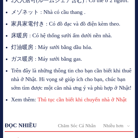
2人入居可(ルームシェア含む) : Có thể ở 2 người.
メゾネット : Nhà có cầu thang .
家具家電付き : Có đồ đạc và đồ điện kèm theo.
床暖房 : Có hệ thống sưởi ấm dưới nền nhà.
灯油暖房 : Máy sưởi bằng dầu hỏa.
ガス暖房 : Máy sưởi bằng gas.
Trên đây là những thông tin cho bạn cần biết khi thuê
nhà ở Nhật. Hi vọng sẽ giúp ích cho bạn, chúc bạn
sớm tìm được một căn nhà ưng ý và phù hợp ở Nhật!
Xem thêm:
Thủ tục cần biết khi chuyển nhà ở Nhật
ĐỌC NHIỀU
Chăm Sóc Cá Nhân
Nhiều hơn