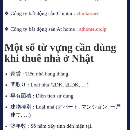
❖ Công ty bất động sản Chintai :
chintai.net
❖ Công ty bất động sản At home :
athome.co.jp
Một số từ vựng cần dùng
khi thuê nhà ở Nhật
家賃 : Tiền nhà hàng tháng.
間取り : Loại nhà (2DK, 2LDK, …)
専有面積 : Diện tích sử dụng.
建物種別 : Loại nhà (アパート, マンション, 一戸
建て, …)
築年数 : Số năm xây tính đến hiện tại.