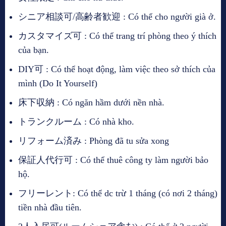
シニア相談可/高齢者歓迎 : Có thể cho người già ở.
カスタマイズ可 : Có thể trang trí phòng theo ý thích
của bạn.
DIY可 : Có thể hoạt động, làm việc theo sở thích của
mình (Do It Yourself)
床下収納 : Có ngăn hầm dưới nền nhà.
トランクルーム : Có nhà kho.
リフォーム済み : Phòng đã tu sửa xong
保証人代行可 : Có thể thuê công ty làm người bảo
hộ.
フリーレント: Có thể dc trừ 1 tháng (có nơi 2 tháng)
tiền nhà đầu tiên.