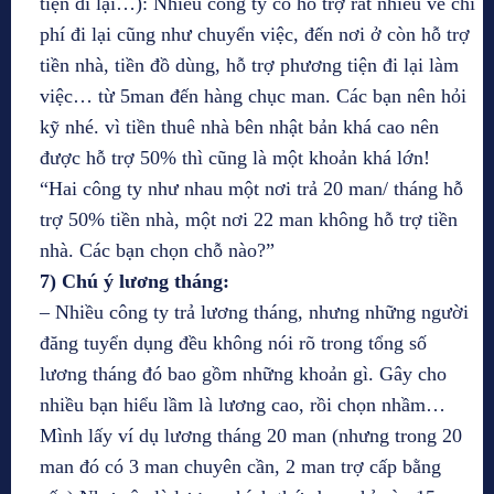
tiện đi lại…): Nhiều công ty có hỗ trợ rất nhiều về chi
phí đi lại cũng như chuyển việc, đến nơi ở còn hỗ trợ
tiền nhà, tiền đồ dùng, hỗ trợ phương tiện đi lại làm
việc… từ 5man đến hàng chục man. Các bạn nên hỏi
kỹ nhé. vì tiền thuê nhà bên nhật bản khá cao nên
được hỗ trợ 50% thì cũng là một khoản khá lớn!
“Hai công ty như nhau một nơi trả 20 man/ tháng hỗ
trợ 50% tiền nhà, một nơi 22 man không hỗ trợ tiền
nhà. Các bạn chọn chỗ nào?”
7) Chú ý lương tháng:
– Nhiều công ty trả lương tháng, nhưng những người
đăng tuyển dụng đều không nói rõ trong tổng số
lương tháng đó bao gồm những khoản gì. Gây cho
nhiều bạn hiểu lầm là lương cao, rồi chọn nhầm…
Mình lấy ví dụ lương tháng 20 man (nhưng trong 20
man đó có 3 man chuyên cần, 2 man trợ cấp bằng