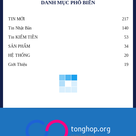
DANH MỤC PHỔ BIẾN
TIN MỚI
217
Tin Nhật Bản
140
Tin KIẾM TIỀN
53
SẢN PHẨM
34
HỆ THỐNG
20
Giới Thiệu
19
tonghop.org
tonghop.org