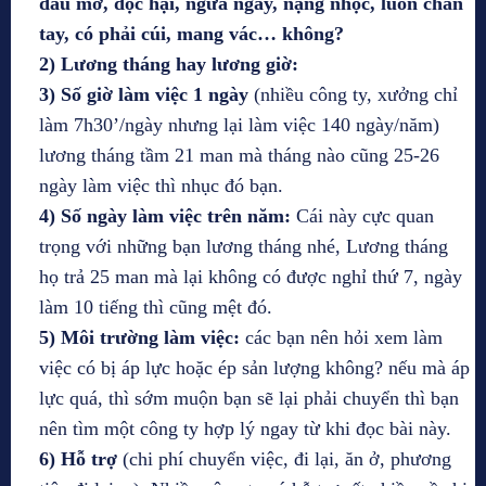
dầu mỡ, độc hại, ngứa ngáy, nặng nhọc, luôn chân
tay, có phải cúi, mang vác… không?
2) Lương tháng hay lương giờ:
3)
Số giờ làm việc 1 ngày
(nhiều công ty, xưởng chỉ
làm 7h30’/ngày nhưng lại làm việc 140 ngày/năm)
lương tháng tầm 21 man mà tháng nào cũng 25-26
ngày làm việc thì nhục đó bạn.
4) Số ngày làm việc trên năm:
Cái này cực quan
trọng với những bạn lương tháng nhé, Lương tháng
họ trả 25 man mà lại không có được nghỉ thứ 7, ngày
làm 10 tiếng thì cũng mệt đó.
5) Môi trường làm việc:
các bạn nên hỏi xem làm
việc có bị áp lực hoặc ép sản lượng không? nếu mà áp
lực quá, thì sớm muộn bạn sẽ lại phải chuyển thì bạn
nên tìm một công ty hợp lý ngay từ khi đọc bài này.
6) Hỗ trợ
(chi phí chuyển việc, đi lại, ăn ở, phương