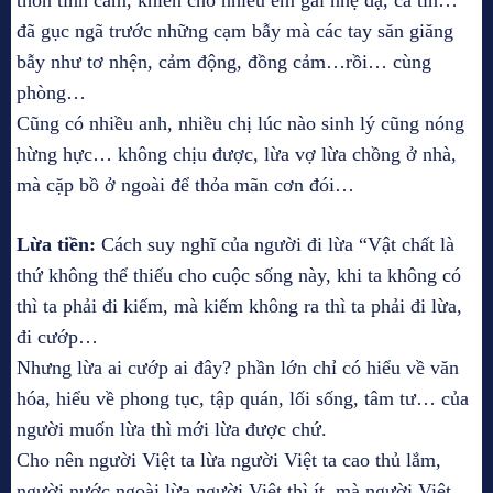
thốn tình cảm, khiến cho nhiều em gái nhẹ dạ, cả tin…
đã gục ngã trước những cạm bẫy mà các tay săn giăng
bẫy như tơ nhện, cảm động, đồng cảm…rồi… cùng
phòng…
Cũng có nhiều anh, nhiều chị lúc nào sinh lý cũng nóng
hừng hực… không chịu được, lừa vợ lừa chồng ở nhà,
mà cặp bồ ở ngoài để thỏa mãn cơn đói…
Lừa tiền:
Cách suy nghĩ của người đi lừa “Vật chất là
thứ không thể thiếu cho cuộc sống này, khi ta không có
thì ta phải đi kiếm, mà kiếm không ra thì ta phải đi lừa,
đi cướp…
Nhưng lừa ai cướp ai đây? phần lớn chỉ có hiểu về văn
hóa, hiểu về phong tục, tập quán, lối sống, tâm tư… của
người muốn lừa thì mới lừa được chứ.
Cho nên người Việt ta lừa người Việt ta cao thủ lắm,
người nước ngoài lừa người Việt thì ít, mà người Việt