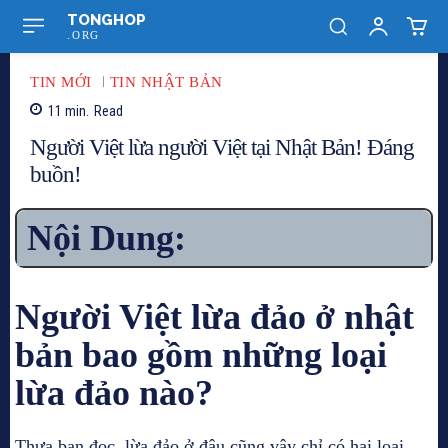
TONGHOP
.ORG
TIN MỚI
TIN NHẬT BẢN
11
min.
Read
Người Việt lừa người Việt tại Nhật Bản! Đáng
buồn!
Nội Dung:
Người Việt lừa đảo ở nhật
bản bao gồm những loại
lừa đảo nào?
Thưa bạn đọc, lừa đảo ở đâu cũng vậy chỉ có hai loại