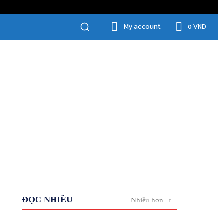
0 VND
My account
ĐỌC NHIỀU
Nhiều hơn