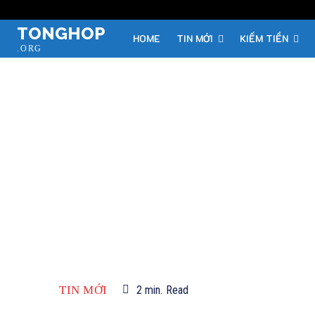
TONGHOP
HOME
TIN MỚI
KIẾM TIỀN
.ORG
TIN MỚI
2
min.
Read