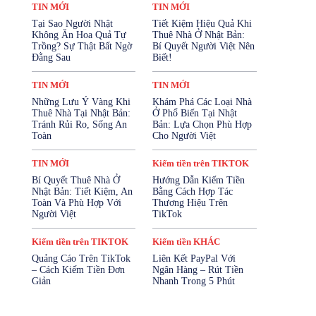
TIN MỚI
TIN MỚI
Tại Sao Người Nhật
Tiết Kiệm Hiệu Quả Khi
Không Ăn Hoa Quả Tự
Thuê Nhà Ở Nhật Bản:
Trồng? Sự Thật Bất Ngờ
Bí Quyết Người Việt Nên
Đằng Sau
Biết!
TIN MỚI
TIN MỚI
Những Lưu Ý Vàng Khi
Khám Phá Các Loại Nhà
Thuê Nhà Tại Nhật Bản:
Ở Phổ Biến Tại Nhật
Tránh Rủi Ro, Sống An
Bản: Lựa Chọn Phù Hợp
Toàn
Cho Người Việt
TIN MỚI
Kiếm tiền trên TIKTOK
Bí Quyết Thuê Nhà Ở
Hướng Dẫn Kiếm Tiền
Nhật Bản: Tiết Kiệm, An
Bằng Cách Hợp Tác
Toàn Và Phù Hợp Với
Thương Hiệu Trên
Người Việt
TikTok
Kiếm tiền trên TIKTOK
Kiếm tiền KHÁC
Quảng Cáo Trên TikTok
Liên Kết PayPal Với
– Cách Kiếm Tiền Đơn
Ngân Hàng – Rút Tiền
Giản
Nhanh Trong 5 Phút