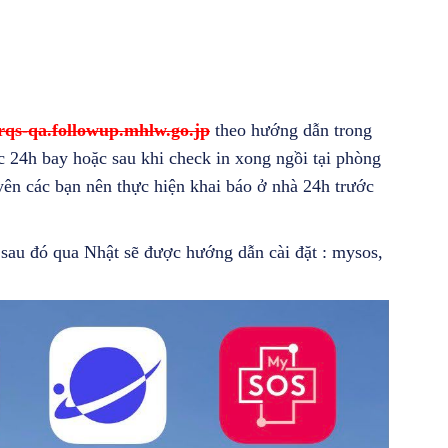
arqs-qa.followup.mhlw.go.jp
theo hướng dẫn trong
ớc 24h bay hoặc sau khi check in xong ngồi tại phòng
n các bạn nên thực hiện khai báo ở nhà 24h trước
à sau đó qua Nhật sẽ được hướng dẫn cài đặt : mysos,