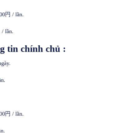
円 / lần.
 lần.
 tin chính chủ :
gày.
n.
円 / lần.
n.