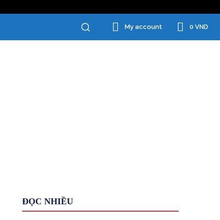
0 VND
My account
Chăm Sóc Cá Nhân
Đồ Gia Dụng
ĐỌC NHIỀU
Giới Thiệu
HỆ THỐNG
Kiếm tiền KHÁC