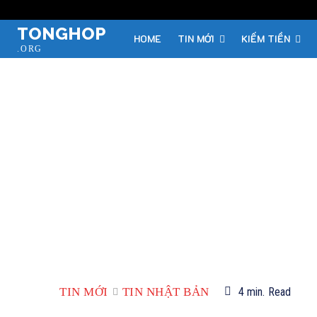
TONGHOP
HOME
TIN MỚI
KIẾM TIỀN
.ORG
TIN MỚI
TIN NHẬT BẢN
4
min.
Read