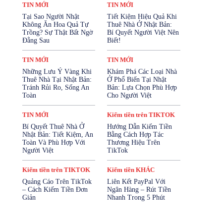
Kiếm tiền trên FACEBOOK
TIN MỚI
TIN MỚI
Kiếm tiền trên TIKTOK
Tại Sao Người Nhật
Tiết Kiệm Hiệu Quả Khi
Kiếm tiền trên YOUTUBE
Không Ăn Hoa Quả Tự
Thuê Nhà Ở Nhật Bản:
Mở Tài Khoản Ngân Hàng
Trồng? Sự Thật Bất Ngờ
Bí Quyết Người Việt Nên
Mua Bảo Hiểm Online
Đằng Sau
Biết!
Mỹ Phẩm - Làm Đẹp
SẢN PHẨM
Sản Phẩm Cho Trẻ Em
SỨC KHỎE
TIN MỚI
TIN MỚI
SỨC KHỎE SINH SẢN
Những Lưu Ý Vàng Khi
Khám Phá Các Loại Nhà
Tài Chính & Bảo Hiểm
Thuê Nhà Tại Nhật Bản:
Ở Phổ Biến Tại Nhật
TĂNG CƯỜNG SINH LÝ
Thiết Bị Điện Tử
Tránh Rủi Ro, Sống An
Bản: Lựa Chọn Phù Hợp
Thời Trang
Thực Phẩm & Đồ Uống
Toàn
Cho Người Việt
Thực Phẩm Chức Năng
Tin KIẾM TIỀN
TIN MỚI
Tin Nhật Bản
Vay Cầm Cố
TIN MỚI
Kiếm tiền trên TIKTOK
Vay Tiền Online
Vay Tín Chấp
Bí Quyết Thuê Nhà Ở
Hướng Dẫn Kiếm Tiền
Nhật Bản: Tiết Kiệm, An
Bằng Cách Hợp Tác
Nhiều hơn
Toàn Và Phù Hợp Với
Thương Hiệu Trên
Người Việt
TikTok
Kiếm tiền trên TIKTOK
Kiếm tiền KHÁC
Quảng Cáo Trên TikTok
Liên Kết PayPal Với
– Cách Kiếm Tiền Đơn
Ngân Hàng – Rút Tiền
Giản
Nhanh Trong 5 Phút