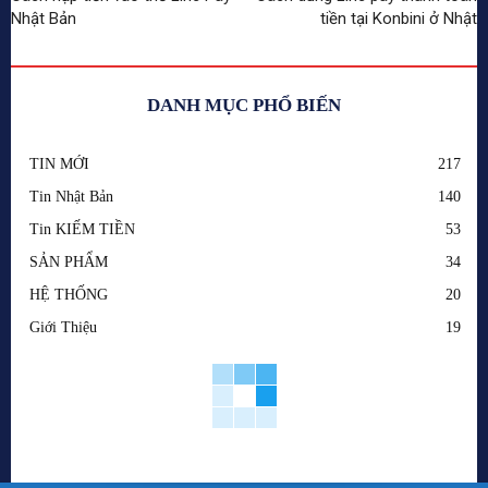
Nhật Bản
tiền tại Konbini ở Nhật
DANH MỤC PHỔ BIẾN
TIN MỚI
217
Tin Nhật Bản
140
Tin KIẾM TIỀN
53
SẢN PHẨM
34
HỆ THỐNG
20
Giới Thiệu
19