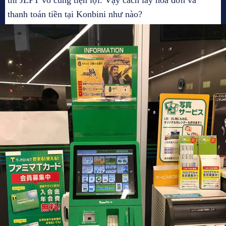
thi JLPT vô cùng tiện lợi. Vậy cách lấy hóa đơn và
thanh toán tiền tại Konbini như nào?