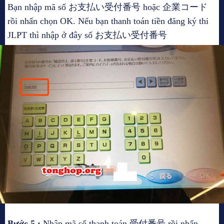
Bạn nhập mã số お支払い受付番号 hoặc 企業コード
rồi nhấn chọn OK. Nếu bạn thanh toán tiền đăng ký thi
JLPT thì nhập ở đây số お支払い受付番号
Bước 5 :
Nhập mã số thanh toán 受付番号 rồi nhấn