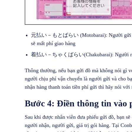
元払い－もとばらい (Motobarai): Người gửi hàng s
sẽ mất phí giao hàng
着払い－ちゃくばらい(Chakubarai): Người nhận hà
Thông thường, nếu bạn gửi đồ mà không nói gì vớ
người chịu phí vận chuyển là người gửi và cho b
nhận hàng thanh toán tiền phí gửi thì hãy nói vớ
Bước 4: Điền thông tin vào 
Sau khi được nhân viên đưa phiếu gửi đồ, bạn sẽ đ
người nhận, người gửi, giá trị gói hàng. Tại Conb