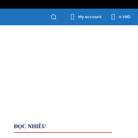
0 VND
My account
Chăm Sóc Cá Nhân
Đồ Gia Dụng
ĐỌC NHIỀU
Giới Thiệu
HỆ THỐNG
Kiếm tiền KHÁC