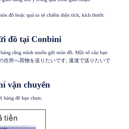
n đồ hoặc quá to sẽ chiếm diện tích, kích thước
i đồ tại Conbini
n hàng rằng mình muốn gửi món đồ. Một số câu bạn
いです, この住所へ荷物を送りたいです, 速達で送りたいで
hí vận chuyển
ửi hàng để bạn chọn: