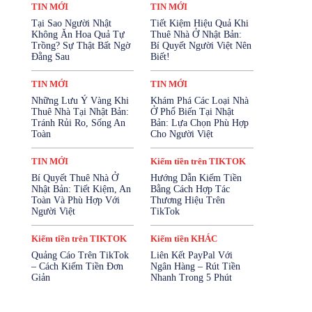
Kiếm tiền trên FACEBOOK
TIN MỚI
TIN MỚI
Kiếm tiền trên TIKTOK
Tại Sao Người Nhật
Tiết Kiệm Hiệu Quả Khi
Kiếm tiền trên YOUTUBE
Không Ăn Hoa Quả Tự
Thuê Nhà Ở Nhật Bản:
Mở Tài Khoản Ngân Hàng
Trồng? Sự Thật Bất Ngờ
Bí Quyết Người Việt Nên
Mua Bảo Hiểm Online
Đằng Sau
Biết!
Mỹ Phẩm - Làm Đẹp
SẢN PHẨM
Sản Phẩm Cho Trẻ Em
SỨC KHỎE
TIN MỚI
TIN MỚI
SỨC KHỎE SINH SẢN
Những Lưu Ý Vàng Khi
Khám Phá Các Loại Nhà
Tài Chính & Bảo Hiểm
Thuê Nhà Tại Nhật Bản:
Ở Phổ Biến Tại Nhật
TĂNG CƯỜNG SINH LÝ
Thiết Bị Điện Tử
Tránh Rủi Ro, Sống An
Bản: Lựa Chọn Phù Hợp
Thời Trang
Thực Phẩm & Đồ Uống
Toàn
Cho Người Việt
Thực Phẩm Chức Năng
Tin KIẾM TIỀN
TIN MỚI
Tin Nhật Bản
Vay Cầm Cố
TIN MỚI
Kiếm tiền trên TIKTOK
Vay Tiền Online
Vay Tín Chấp
Bí Quyết Thuê Nhà Ở
Hướng Dẫn Kiếm Tiền
Nhật Bản: Tiết Kiệm, An
Bằng Cách Hợp Tác
Nhiều hơn
Toàn Và Phù Hợp Với
Thương Hiệu Trên
Người Việt
TikTok
Kiếm tiền trên TIKTOK
Kiếm tiền KHÁC
Quảng Cáo Trên TikTok
Liên Kết PayPal Với
– Cách Kiếm Tiền Đơn
Ngân Hàng – Rút Tiền
Giản
Nhanh Trong 5 Phút