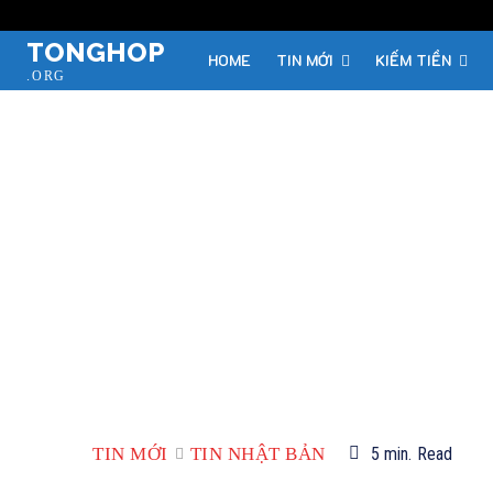
TONGHOP
HOME
TIN MỚI
KIẾM TIỀN
.ORG
TIN MỚI
TIN NHẬT BẢN
5
min.
Read