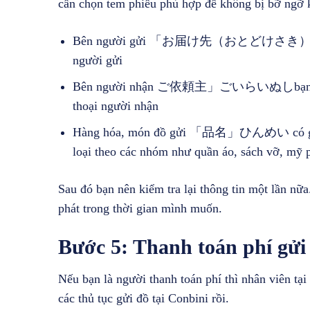
cần chọn tem phiếu phù hợp để không bị bỡ ngỡ k
Bên người gửi 「お届け先（おとどけさき）」bạn cần 
người gửi
Bên người nhận ご依頼主」ごいらいぬしbạn sẽ điền 
thoại người nhận
Hàng hóa, món đồ gửi 「品名」ひんめい có ghi là
loại theo các nhóm như quần áo, sách vỡ, m
Sau đó bạn nên kiểm tra lại thông tin một lần nữ
phát trong thời gian mình muốn.
Bước 5: Thanh toán phí gửi
Nếu bạn là người thanh toán phí thì nhân viên tại 
các thủ tục gửi đồ tại Conbini rồi.