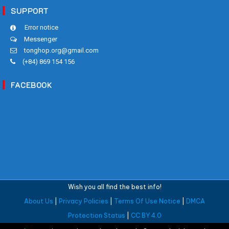
SUPPORT
Error notice
Messenger
tonghop.org@gmail.com
(+84) 869 154 156
FACEBOOK
Wish you all find the best info!
About Us
|
Privacy Policies
|
Terms Of Use Notice
|
DMCA
Protection Status
|
CC BY 4.0