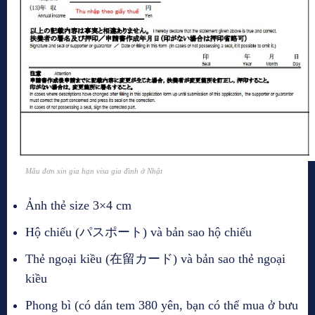
Mẫu đơn xin gia hạn visa gia đình ở Nhật
Ảnh thẻ size 3×4 cm
Hộ chiếu (パスポート) và bản sao hộ chiếu
Thẻ ngoại kiều (在留カード) và bản sao thẻ ngoại
kiều
Phong bì (có dán tem 380 yên, bạn có thể mua ở bưu