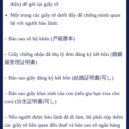
điện) để gửi lại giấy tờ
Một trong các giấy tờ dưới đây để chứng minh quan
hệ với người bảo lãnh:
– Bản sao sổ hộ khẩu (戸籍謄本)
– Giấy chứng nhận đã thụ lý đơn đăng ký kết hôn (婚姻
届受理証明書)
– Bản sao giấy đăng ký kết hôn (結婚証明書(写し)
– Bản sao giấy khai sinh của con (nếu gia hạn visa cho
con) (出生証明書(写し)
– Nếu người được bảo lãnh đã đi làm, thì phải nộp thêm
các giấy tờ liên quan đến thuế và bản sao sổ ngân hàng