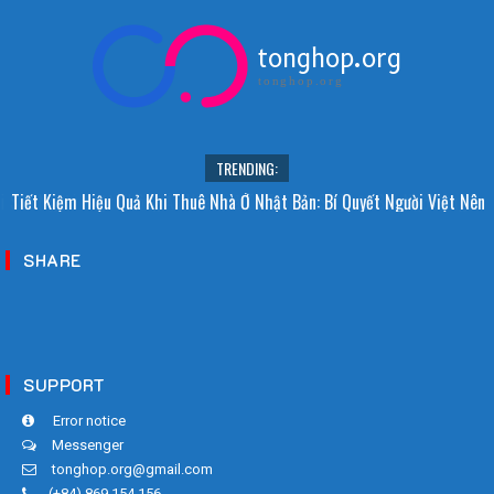
tonghop.org
tonghop.org
TRENDING:
i Sao Người Nhật Không Ăn Hoa Quả Tự Trồng? Sự Thật Bất Ngờ Đằng
Tiết Kiệm Hiệu Quả Khi Thuê Nhà Ở Nhật Bản: Bí Quyết Người Việt Nên
Sau
Biết!
SHARE
SUPPORT
Error notice
Messenger
tonghop.org@gmail.com
(+84) 869 154 156