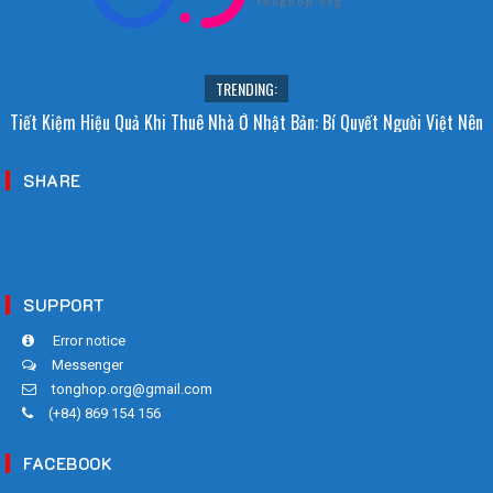
tonghop.org
TRENDING:
Tiết Kiệm Hiệu Quả Khi Thuê Nhà Ở Nhật Bản: Bí Quyết Người Việt Nên
Biết!
SHARE
SUPPORT
Error notice
Messenger
tonghop.org@gmail.com
(+84) 869 154 156
FACEBOOK