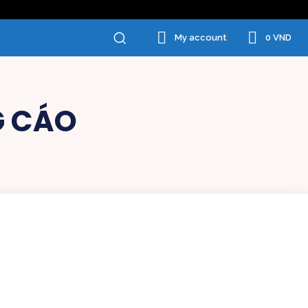
0 VND
My account
G CÁO