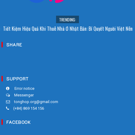
TRENDING:
i Sao Người Nhật Không Ăn Hoa Quả Tự Trồng? Sự Thật Bất Ngờ Đằng
Tiết Kiệm Hiệu Quả Khi Thuê Nhà Ở Nhật Bản: Bí Quyết Người Việt Nên
Sau
Biết!
SHARE
SUPPORT
Error notice
Messenger
tonghop.org@gmail.com
(+84) 869 154 156
FACEBOOK