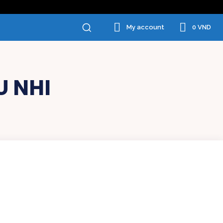
0 VND
My account
U NHI