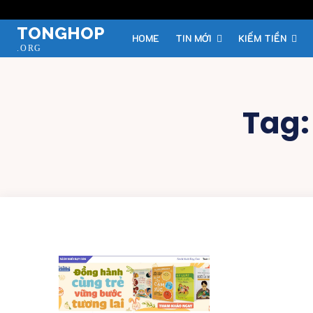
TONGHOP
HOME
TIN MỚI
KIẾM TIỀN
.ORG
Tag