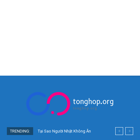
tonghop.org
tonghop.org
TRENDING:
Tại Sao Người Nhật Không Ăn
Hoa Quả Tự Trồng? Sự Thật Bất