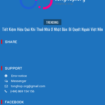
tonghop.org
TRENDING:
i Sao Người Nhật Không Ăn Hoa Quả Tự Trồng? Sự Thật Bất Ngờ Đằng
Tiết Kiệm Hiệu Quả Khi Thuê Nhà Ở Nhật Bản: Bí Quyết Người Việt Nên
Sau
Biết!
SHARE
SUPPORT
Error notice
Messenger
tonghop.org@gmail.com
(+84) 869 154 156
FACEBOOK