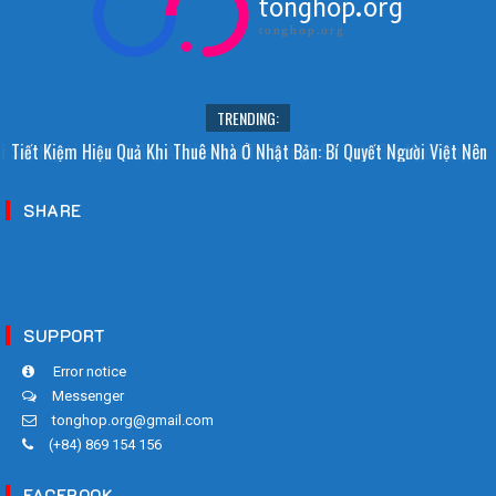
tonghop.org
tonghop.org
TRENDING:
i Sao Người Nhật Không Ăn Hoa Quả Tự Trồng? Sự Thật Bất Ngờ Đằng
Tiết Kiệm Hiệu Quả Khi Thuê Nhà Ở Nhật Bản: Bí Quyết Người Việt Nên
Sau
Biết!
SHARE
SUPPORT
Error notice
Messenger
tonghop.org@gmail.com
(+84) 869 154 156
FACEBOOK