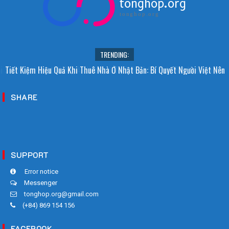
tonghop.org
tonghop.org
TRENDING:
i Sao Người Nhật Không Ăn Hoa Quả Tự Trồng? Sự Thật Bất Ngờ Đằng
Tiết Kiệm Hiệu Quả Khi Thuê Nhà Ở Nhật Bản: Bí Quyết Người Việt Nên
Sau
Biết!
SHARE
SUPPORT
Error notice
Messenger
tonghop.org@gmail.com
(+84) 869 154 156
FACEBOOK