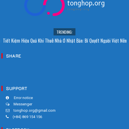
tonghop.org
tonghop.org
TRENDING:
i Sao Người Nhật Không Ăn Hoa Quả Tự Trồng? Sự Thật Bất Ngờ Đằng
Tiết Kiệm Hiệu Quả Khi Thuê Nhà Ở Nhật Bản: Bí Quyết Người Việt Nên
Sau
Biết!
SHARE
SUPPORT
Error notice
Messenger
tonghop.org@gmail.com
(+84) 869 154 156