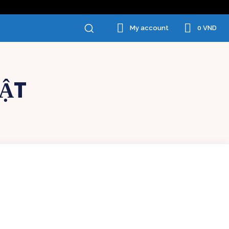
0 VND
My account
HẬT