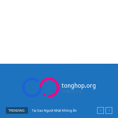
tonghop.org
tonghop.org
TRENDING:
Tại Sao Người Nhật Không Ăn
Hoa Quả Tự Trồng? Sự Thật Bất