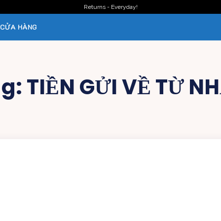
Returns - Everyday!
CỬA HÀNG
ag:
TIỀN GỬI VỀ TỪ N