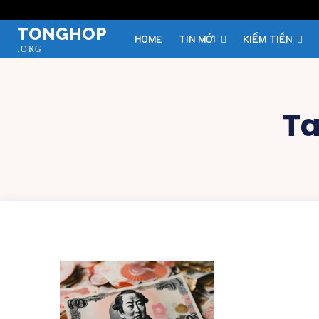
TONGHOP
HOME
TIN MỚI
KIẾM TIỀN
.ORG
T