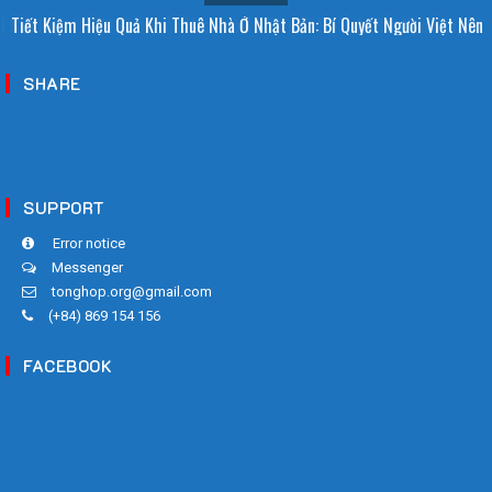
i Sao Người Nhật Không Ăn Hoa Quả Tự Trồng? Sự Thật Bất Ngờ Đằng
Tiết Kiệm Hiệu Quả Khi Thuê Nhà Ở Nhật Bản: Bí Quyết Người Việt Nên
Sau
Biết!
SHARE
SUPPORT
Error notice
Messenger
tonghop.org@gmail.com
(+84) 869 154 156
FACEBOOK