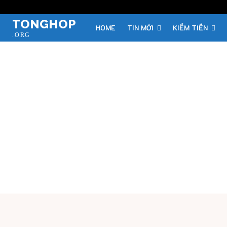
TONGHOP
HOME
TIN MỚI
KIẾM TIỀN
.ORG