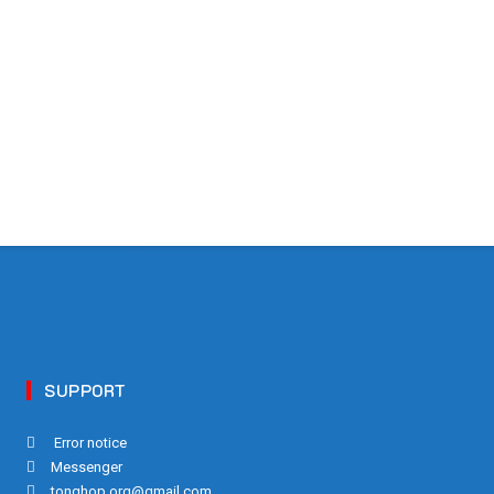
SUPPORT
Error notice
Messenger
tonghop.org@gmail.com