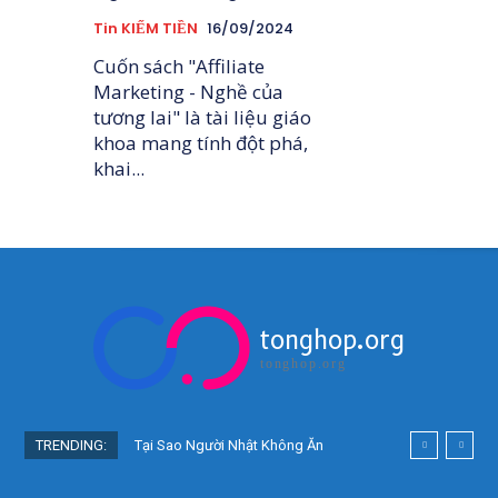
Tin KIẾM TIỀN
16/09/2024
Cuốn sách "Affiliate
Marketing - Nghề của
tương lai" là tài liệu giáo
khoa mang tính đột phá,
khai...
tonghop.org
tonghop.org
TRENDING:
Tại Sao Người Nhật Không Ăn
Hoa Quả Tự Trồng? Sự Thật Bất