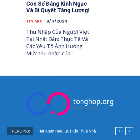
Con Số Đáng Kinh Ngạc
Và Bí Quyết Tăng Lương!
TIN MỚI
18/11/2024
Thu Nhập Của Người Việt
Tại Nhật Bản: Thực Tế Và
Các Yếu Tố Ảnh Hưởng
Mức thu nhập của...
tonghop.org
tonghop.org
TRENDING:
Tiết Kiệm Hiệu Quả Khi Thuê Nhà
Ở Nhật Bản: Bí Quyết Người Việt