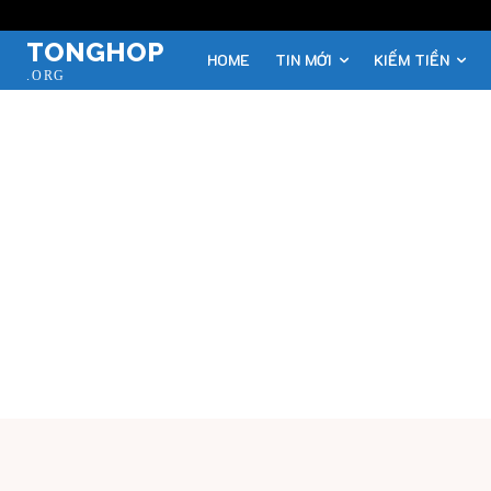
TONGHOP
HOME
TIN MỚI
KIẾM TIỀN
.ORG