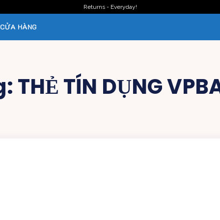
Returns - Everyday!
CỬA HÀNG
g:
THẺ TÍN DỤNG VPB