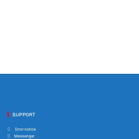
SUPPORT
Error notice
Messenger