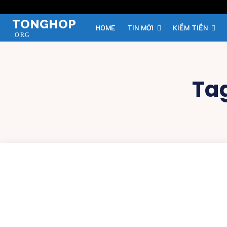
TONGHOP
HOME
TIN MỚI
KIẾM TIỀN
.ORG
Ta