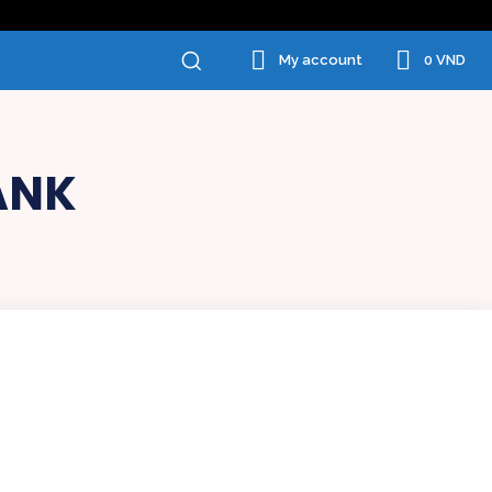
0 VND
My account
ANK