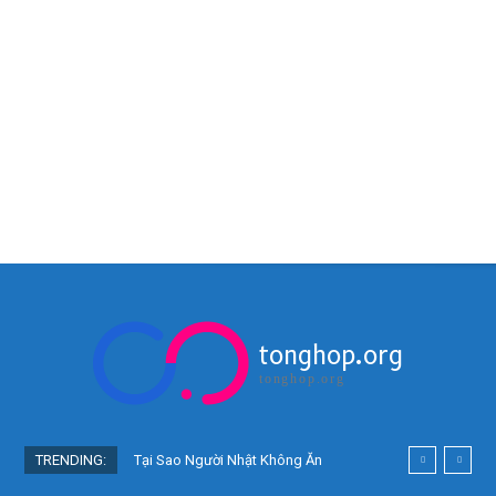
tonghop.org
tonghop.org
TRENDING:
Tại Sao Người Nhật Không Ăn
Hoa Quả Tự Trồng? Sự Thật Bất