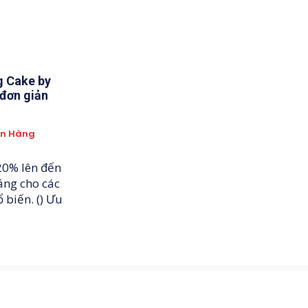
g Cake by
đơn giản
ân Hàng
20% lên đến
áng cho các
 biến. () Ưu