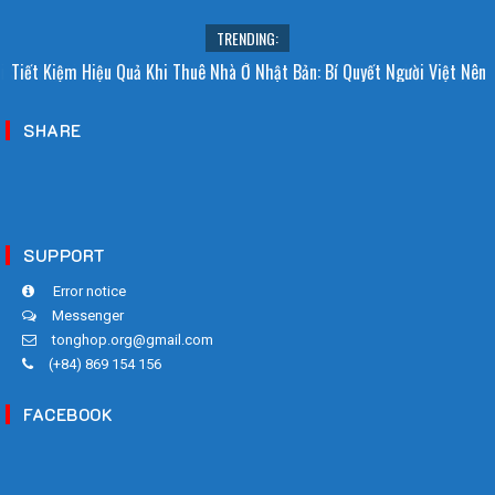
TRENDING:
i Sao Người Nhật Không Ăn Hoa Quả Tự Trồng? Sự Thật Bất Ngờ Đằng
Tiết Kiệm Hiệu Quả Khi Thuê Nhà Ở Nhật Bản: Bí Quyết Người Việt Nên
Sau
Biết!
SHARE
SUPPORT
Error notice
Messenger
tonghop.org@gmail.com
(+84) 869 154 156
FACEBOOK