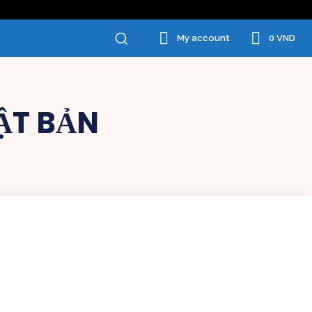
0 VND
My account
ẬT BẢN