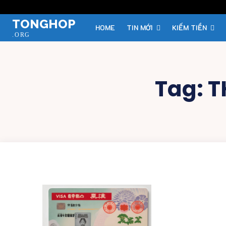
TONGHOP
HOME
TIN MỚI
KIẾM TIỀN
.ORG
Tag:
T