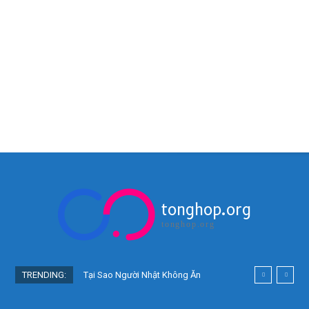
tonghop.org
tonghop.org
TRENDING:
Tại Sao Người Nhật Không Ăn
Hoa Quả Tự Trồng? Sự Thật Bất