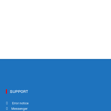
SUPPORT
Error notice
Messenger