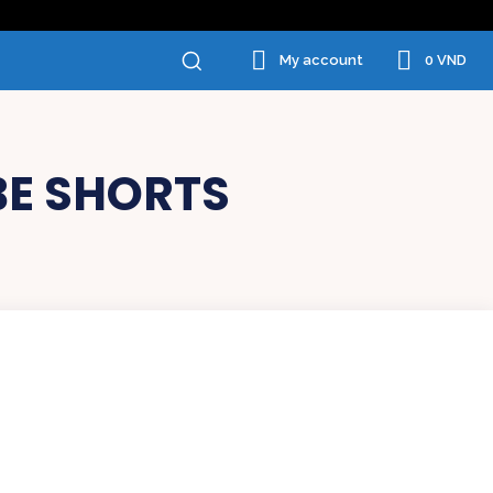
0 VND
My account
E SHORTS