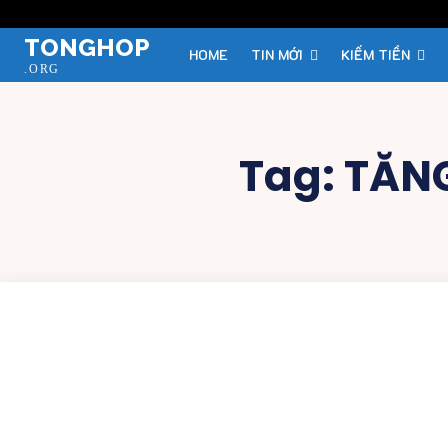
TONGHOP
HOME
TIN MỚI
KIẾM TIỀN
.ORG
Tag:
TĂN