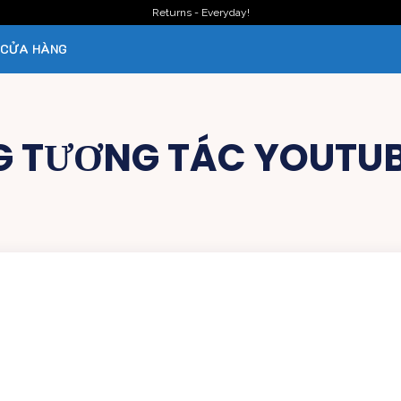
Returns - Everyday!
CỬA HÀNG
G TƯƠNG TÁC YOUTUB