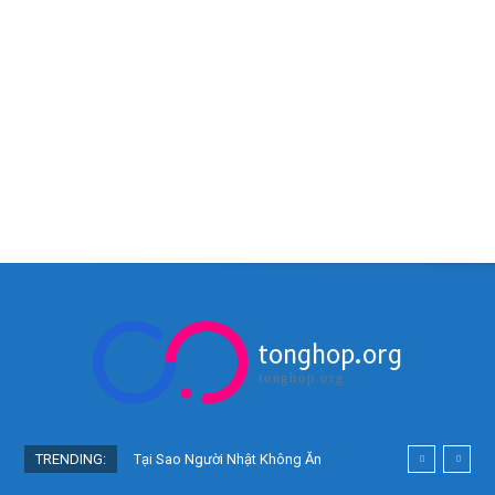
tonghop.org
tonghop.org
TRENDING:
Tại Sao Người Nhật Không Ăn
Hoa Quả Tự Trồng? Sự Thật Bất