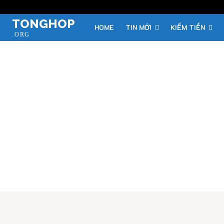
TONGHOP
HOME
TIN MỚI
KIẾM TIỀN
.ORG