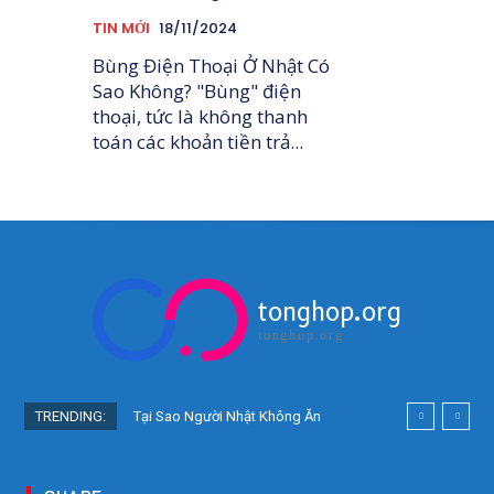
TIN MỚI
18/11/2024
Bùng Điện Thoại Ở Nhật Có
Sao Không? "Bùng" điện
thoại, tức là không thanh
toán các khoản tiền trả...
tonghop.org
tonghop.org
TRENDING:
Tại Sao Người Nhật Không Ăn
Hoa Quả Tự Trồng? Sự Thật Bất
Ngờ Đằng Sau