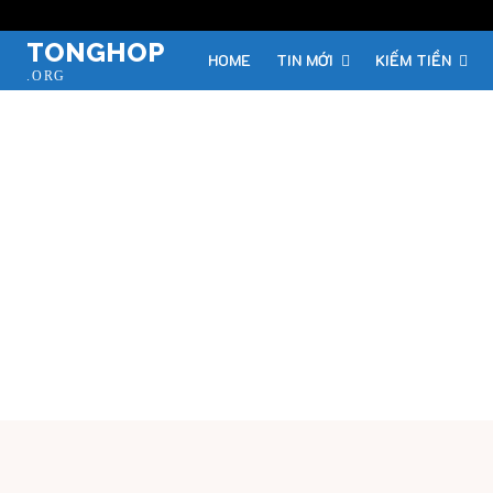
TONGHOP
HOME
TIN MỚI
KIẾM TIỀN
.ORG